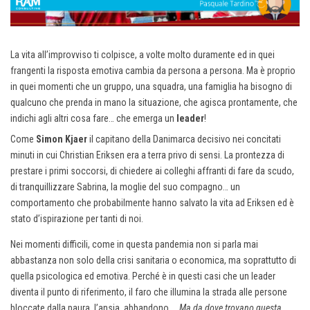
La vita all’improvviso ti colpisce, a volte molto duramente ed in quei
frangenti la risposta emotiva cambia da persona a persona. Ma è proprio
in quei momenti che un gruppo, una squadra, una famiglia ha bisogno di
qualcuno che prenda in mano la situazione, che agisca prontamente, che
indichi agli altri cosa fare… che emerga un
leader
!
Come
Simon Kjaer
il capitano della Danimarca decisivo nei concitati
minuti in cui Christian Eriksen era a terra privo di sensi. La prontezza di
prestare i primi soccorsi, di chiedere ai colleghi affranti di fare da scudo,
di tranquillizzare Sabrina, la moglie del suo compagno… un
comportamento che probabilmente hanno salvato la vita ad Eriksen ed è
stato d’ispirazione per tanti di noi.
Nei momenti difficili, come in questa pandemia non si parla mai
abbastanza non solo della crisi sanitaria o economica, ma soprattutto di
quella psicologica ed emotiva. Perché è in questi casi che un leader
diventa il punto di riferimento, il faro che illumina la strada alle persone
bloccate dalla paura, l’ansia, abbandono.
Ma da dove trovano questa