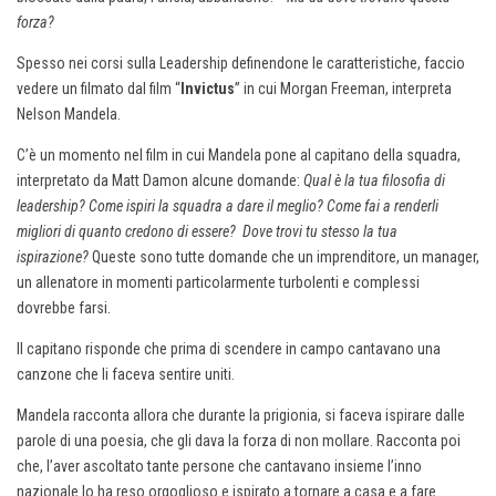
forza?
Spesso nei corsi sulla Leadership definendone le caratteristiche, faccio
vedere un filmato dal film “
Invictus
” in cui Morgan Freeman, interpreta
Nelson Mandela.
C’è un momento nel film in cui Mandela pone al capitano della squadra,
interpretato da Matt Damon alcune domande:
Qual è la tua filosofia di
leadership? Come ispiri la squadra a dare il meglio? Come fai a renderli
migliori di quanto credono di essere? Dove trovi tu stesso la tua
ispirazione?
Queste sono tutte domande che un imprenditore, un manager,
un allenatore in momenti particolarmente turbolenti e complessi
dovrebbe farsi.
Il capitano risponde che prima di scendere in campo cantavano una
canzone che li faceva sentire uniti.
Mandela racconta allora che durante la prigionia, si faceva ispirare dalle
parole di una poesia, che gli dava la forza di non mollare. Racconta poi
che, l’aver ascoltato tante persone che cantavano insieme l’inno
nazionale lo ha reso orgoglioso e ispirato a tornare a casa e a fare