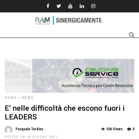
HOME
»
NEWS
E’ nelle difficoltà che escono fuori i
LEADERS
Pasquale Tardino
506 Views
0
POSTED ON 18 GIUGNO 2021