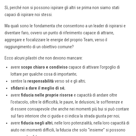
Sì, perché non si possono ispirare gli altri se prima non siamo stati
capaci di ispirare noi stessi.
Ma quali sono le fondamenta che consentono a un leader di ispirarsi e
diventare faro, ovvero un punto di riferimento capace di attrarre,
aggregare e focalizzare le energie del proprio Team, verso il
raggiungimento di un obiettivo comune?
Ecco alcuni pilastri che non devono mancare:
avere
scopo chiaro e condiviso
capace di attivare l’orgoglio di
lottare per qualche cosa di importante;
sentire la
responsabilità
verso sé e gli altri;
sfidarsi a dare il meglio di sé
;
avere
fiducia nelle proprie risorse
e capacità di andare oltre
l’ostacolo, oltre le difficoltà, le paure, le delusioni, le sofferenze e
di essere consapevole che anche nei momenti più bui si può contare
sul faro interiore che ci guida e ci indica la strada giusta per noi;
avere
fiducia negli altri
, nelle loro potenzialità, nella loro capacità di
aiuto nei momenti difficili, la fiducia che solo “insieme” si possono