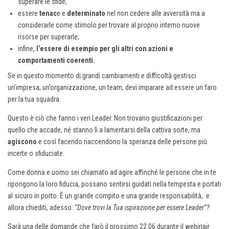
superare le sfide;
essere
tenac
e e
determinato
nel non cedere alle avversità ma a
considerarle come stimolo per trovare al proprio interno nuove
risorse per superarle;
infine,
l’essere di esempio per gli altri con azioni e
comportamenti coerenti.
Se in questo momento di grandi cambiamenti e difficoltà gestisci
un’impresa, un’organizzazione, un team, devi imparare ad essere un faro
per la tua squadra.
Questo è ciò che fanno i veri Leader. Non trovano giustificazioni per
quello che accade, né stanno lì a lamentarsi della cattiva sorte, ma
agiscono
e così facendo riaccendono la speranza delle persone più
incerte o sfiduciate.
Come donna e uomo sei chiamato ad agire affinché le persone che in te
ripongono la loro fiducia, possano sentirsi guidati nella tempesta e portati
al sicuro in porto. È un grande compito e una grande responsabilità, e
allora chiediti, adesso:
“Dove trovi la Tua ispirazione per essere Leader”?
Sarà una delle domande che farò il prossimo 22.06 durante il webinair