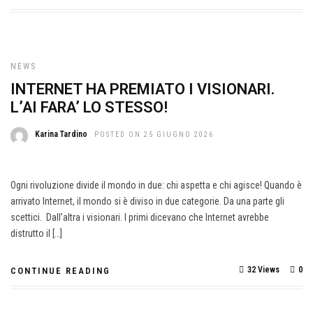
NEWS
INTERNET HA PREMIATO I VISIONARI.
L’AI FARA’ LO STESSO!
Karina Tardino
POSTED ON 25 GIUGNO 2026
Ogni rivoluzione divide il mondo in due: chi aspetta e chi agisce! Quando è
arrivato Internet, il mondo si è diviso in due categorie. Da una parte gli
scettici. Dall’altra i visionari. I primi dicevano che Internet avrebbe
distrutto il […]
32 Views
0
CONTINUE READING