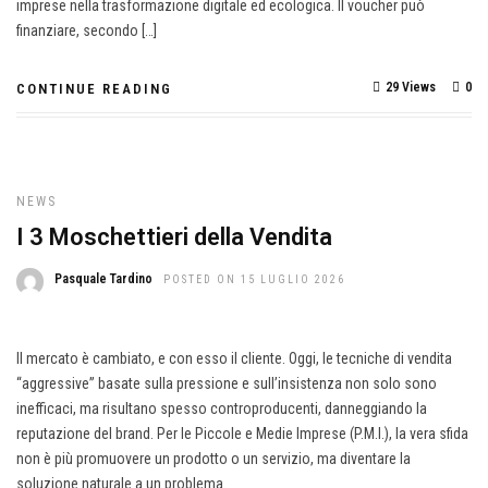
imprese nella trasformazione digitale ed ecologica. Il voucher può
finanziare, secondo […]
29 Views
0
CONTINUE READING
NEWS
I 3 Moschettieri della Vendita
Pasquale Tardino
POSTED ON 15 LUGLIO 2026
Il mercato è cambiato, e con esso il cliente. Oggi, le tecniche di vendita
“aggressive” basate sulla pressione e sull’insistenza non solo sono
inefficaci, ma risultano spesso controproducenti, danneggiando la
reputazione del brand. Per le Piccole e Medie Imprese (P.M.I.), la vera sfida
non è più promuovere un prodotto o un servizio, ma diventare la
soluzione naturale a un problema.