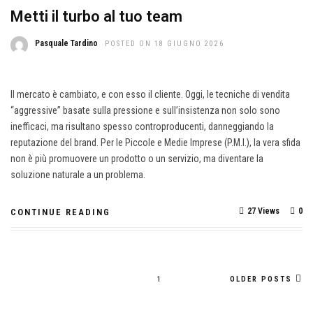
Metti il turbo al tuo team
Pasquale Tardino
POSTED ON 18 GIUGNO 2026
Il mercato è cambiato, e con esso il cliente. Oggi, le tecniche di vendita
“aggressive” basate sulla pressione e sull’insistenza non solo sono
inefficaci, ma risultano spesso controproducenti, danneggiando la
reputazione del brand. Per le Piccole e Medie Imprese (P.M.I.), la vera sfida
non è più promuovere un prodotto o un servizio, ma diventare la
soluzione naturale a un problema.
27 Views
0
CONTINUE READING
1
OLDER POSTS