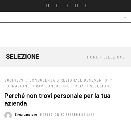
SELEZIONE
HOME
» SELEZIONE
BUSINESS
/
CONSULENZA DIREZIONALE BENEVENTO
/
FORMAZIONE
/
RAM CONSULTING ITALIA
/
SELEZIONE
Perché non trovi personale per la tua
azienda
Silvia Lansione
POSTED ON 30 SETTEMBRE 2022