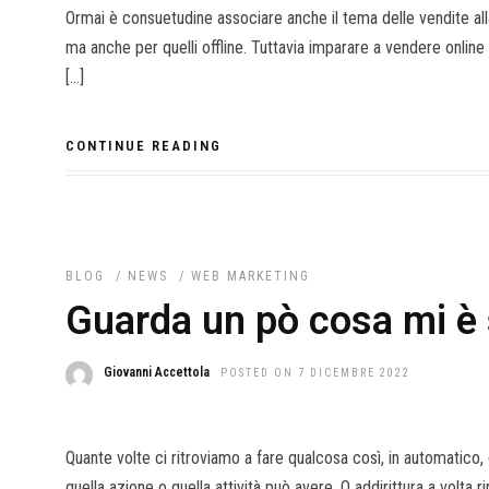
Ormai è consuetudine associare anche il tema delle vendite al
ma anche per quelli offline. Tuttavia imparare a vendere onlin
[…]
CONTINUE READING
BLOG
/
NEWS
/
WEB MARKETING
Guarda un pò cosa mi è
Giovanni Accettola
POSTED ON 7 DICEMBRE 2022
Quante volte ci ritroviamo a fare qualcosa così, in automatico
quella azione o quella attività può avere. O addirittura a volta 