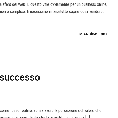
la sfera del web. E questo vale ovviamente per un business online,
e non è semplice. É necessario innanzitutto capire cosa vendere,
432 Views
0
 successo
, come fosse routine, senza avere la percezione del valore che
rinunciamo a priori…tanto che fa, è inutile, non cambia […]