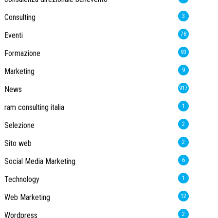
Consulting
3
Eventi
78
Formazione
93
Marketing
9
News
917
ram consulting italia
1
Selezione
2
Sito web
2
Social Media Marketing
6
Technology
1
Web Marketing
12
Wordpress
2