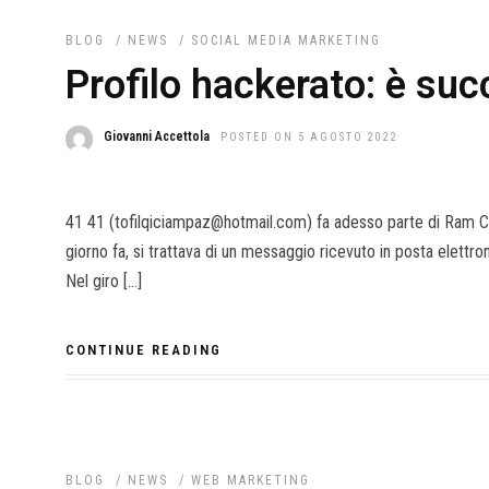
BLOG
/
NEWS
/
SOCIAL MEDIA MARKETING
Profilo hackerato: è su
Giovanni Accettola
POSTED ON 5 AGOSTO 2022
41 41 (tofilqiciampaz@hotmail.com) fa adesso parte di Ram Con
giorno fa, si trattava di un messaggio ricevuto in posta elett
Nel giro […]
CONTINUE READING
BLOG
/
NEWS
/
WEB MARKETING