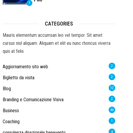
1
CATEGORIES
Mauris elementum accumsan leo vel tempor. Sit amet
cursus nisl aliquam. Aliquam et elit eu nunc rhoncus viverra
quis at felis
Aggiornamento sito web
2
Biglietto da visita
2
Blog
12
Branding e Comunicazione Visiva
2
Business
46
Coaching
1
consulenza direzionale benevento
4