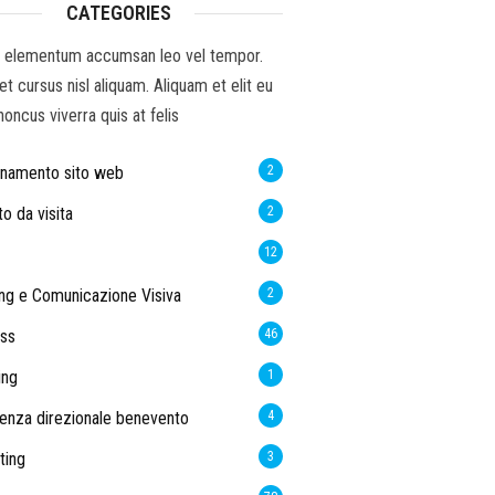
CATEGORIES
 elementum accumsan leo vel tempor.
et cursus nisl aliquam. Aliquam et elit eu
honcus viverra quis at felis
rnamento sito web
2
to da visita
2
12
ng e Comunicazione Visiva
2
ss
46
ing
1
enza direzionale benevento
4
ting
3