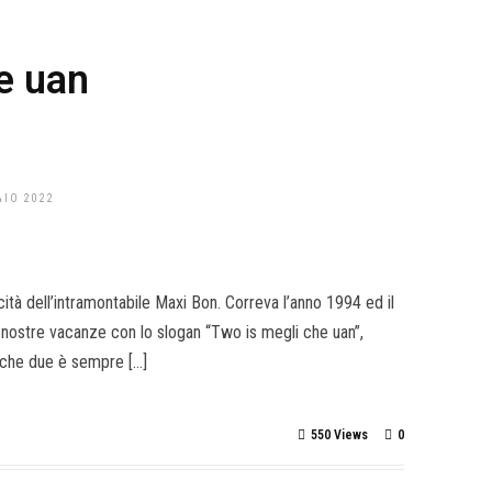
e uan
AIO 2022
cità dell’intramontabile Maxi Bon. Correva l’anno 1994 ed il
ostre vacanze con lo slogan “Two is megli che uan”,
 che due è sempre […]
550 Views
0