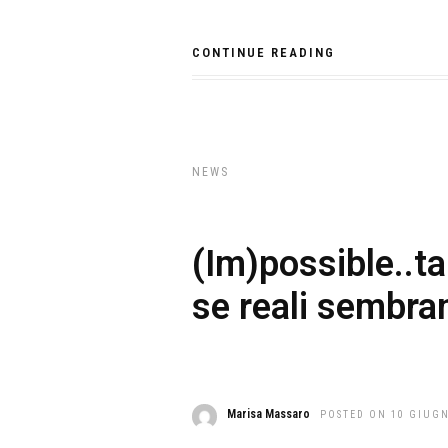
CONTINUE READING
NEWS
(Im)possible..t
se reali sembra
Marisa Massaro
POSTED ON 10 GIUG