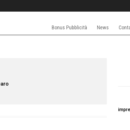
Bonus Pubblicità
News
Conta
saro
impr