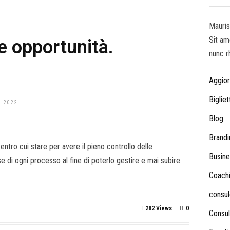
Mauris
Sit am
le opportunità.
nunc r
Aggio
Bigliet
 2022
Blog
Brandi
ntro cui stare per avere il pieno controllo delle
Busine
e di ogni processo al fine di poterlo gestire e mai subire.
Coach
consul
282 Views
0
Consul