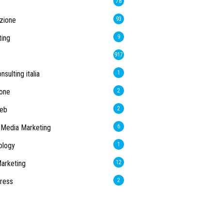
78
zione
93
ing
9
917
sulting italia
1
one
2
web
2
 Media Marketing
6
ology
1
arketing
12
ress
2