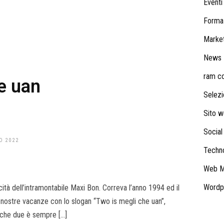
Eventi
Forma
Market
News
ram con
e uan
Selezi
Sito 
Social
O 2022
Techn
Web M
Wordp
cità dell’intramontabile Maxi Bon. Correva l’anno 1994 ed il
ostre vacanze con lo slogan “Two is megli che uan”,
 che due è sempre […]