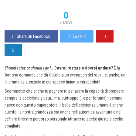
0
SHARES
Share On Facebook
Tweet It
Should I stay or should I go?…
Dovrei restare o dovrei andare?
È la
famosa domanda che dà il titolo a un evergreen del rock… e, anche, un
dilemma esistenziale in cui spesso finiamo intrappolati!
Scommetto che anche tu pagheresti per avere la capacità di prendere
sempre la decisione giusta… ma, purtroppo (…e per fortuna) nessuno
nasce con questo superpotere. Il bello dell’esistenza umana è anche
questo, la nostra grandezza sta anche nell’autentica avventura e nel
definire il nostro percorso personale attraverso scelte giuste e scelte
sbagliate.