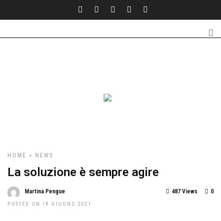
HOME
»
NEWS
La soluzione è sempre agire
Martina Pengue
487 Views
0
POSTED ON 18 GIUGNO 2021