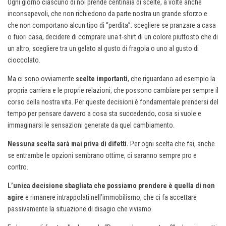
Ogni giorno ciascuno di noi prende centinaia di scelte, a volte anche
inconsapevoli, che non richiedono da parte nostra un grande sforzo e
che non comportano alcun tipo di “perdita”: scegliere se pranzare a casa
o fuori casa, decidere di comprare una t-shirt di un colore piuttosto che di
un altro, scegliere tra un gelato al gusto di fragola o uno al gusto di
cioccolato.
Ma ci sono ovviamente
scelte importanti
, che riguardano ad esempio la
propria carriera e le proprie relazioni, che possono cambiare per sempre il
corso della nostra vita. Per queste decisioni è fondamentale prendersi del
tempo per pensare davvero a cosa sta succedendo, cosa si vuole e
immaginarsi le sensazioni generate da quel cambiamento.
Nessuna scelta sarà mai priva di difetti.
Per ogni scelta che fai, anche
se entrambe le opzioni sembrano ottime, ci saranno sempre pro e
contro.
L’unica decisione sbagliata che possiamo prendere è quella di non
agire
e rimanere intrappolati nell’immobilismo, che ci fa accettare
passivamente la situazione di disagio che viviamo.