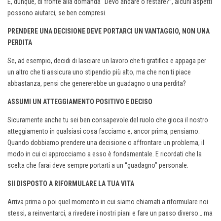
E, dunque, di fronte alla domanda “Devo andare o restare?”, alcuni aspetti
possono aiutarci, se ben compresi.
PRENDERE UNA DECISIONE DEVE PORTARCI UN VANTAGGIO, NON UNA
PERDITA
Se, ad esempio, decidi di lasciare un lavoro che ti gratifica e appaga per
un altro che ti assicura uno stipendio più alto, ma che non ti piace
abbastanza, pensi che genererebbe un guadagno o una perdita?
ASSUMI UN ATTEGGIAMENTO POSITIVO E DECISO
Sicuramente anche tu sei ben consapevole del ruolo che gioca il nostro
atteggiamento in qualsiasi cosa facciamo e, ancor prima, pensiamo.
Quando dobbiamo prendere una decisione o affrontare un problema, il
modo in cui ci approcciamo a esso è fondamentale. E ricordati che la
scelta che farai deve sempre portarti a un “guadagno” personale.
SII DISPOSTO A RIFORMULARE LA TUA VITA
Arriva prima o poi quel momento in cui siamo chiamati a riformulare noi
stessi, a reinventarci, a rivedere i nostri piani e fare un passo diverso… ma