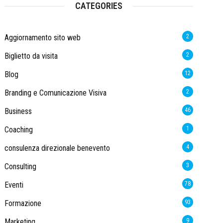
CATEGORIES
Aggiornamento sito web
2
Biglietto da visita
2
Blog
12
Branding e Comunicazione Visiva
2
Business
46
Coaching
1
consulenza direzionale benevento
4
Consulting
3
Eventi
78
Formazione
93
Marketing
9