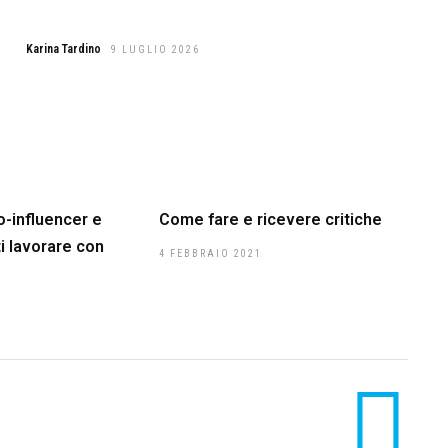
Karina Tardino
9 LUGLIO 2026
o-influencer e
Come fare e ricevere critiche
i lavorare con
4 FEBBRAIO 2021