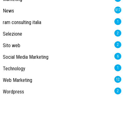
News
917
ram consulting italia
1
Selezione
2
Sito web
2
Social Media Marketing
6
Technology
1
Web Marketing
12
Wordpress
2