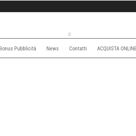
 ma la vita senza email sarebbe complicata
Bonus Pubblicità
News
Contatti
ACQUISTA ONLIN