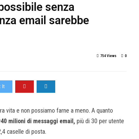
possibile senza
enza email sarebbe
754 Views
0
 It
tra vita e non possiamo farne a meno. A quanto
940 milioni di messaggi email,
più di 30 per utente
,4 caselle di posta.