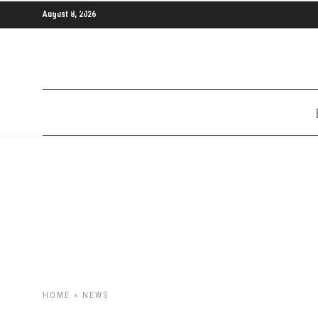
E-mail vs WhatsApp: impossibile senza WhatsApp,
August 8, 2026
HOME
»
NEWS