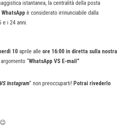
gistica istantanea, la centralità della posta
e
WhatsApp
è considerato irrinunciabile dalla
 e i 24 anni.
nerdì 10
aprile alle
ore 16:00
in diretta sulla nostra
 argomento “
WhatsApp VS E-mail”
VS Instagram
” non preoccuparti!
Potrai rivederlo
!
 😉