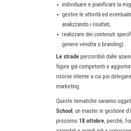
individuare e pianificare la mig
gestire le attività ed eventua
analizzando i risultati;
realizzare dei contenuti speci
genere vendita o branding).
Le strade
percorribili dalle azie
figure già competenti
e aggiornat
risorse interne a cui poi delegare 
marketing.
Queste tematiche saranno ogget
School
, un master in gestione d’
prossimo
18 ottobre
, perchè, f
o
aziendali e quindi già a conosce