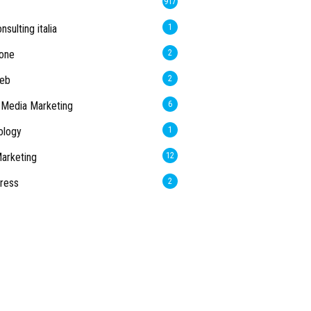
917
sulting italia
1
one
2
web
2
 Media Marketing
6
ology
1
arketing
12
ress
2