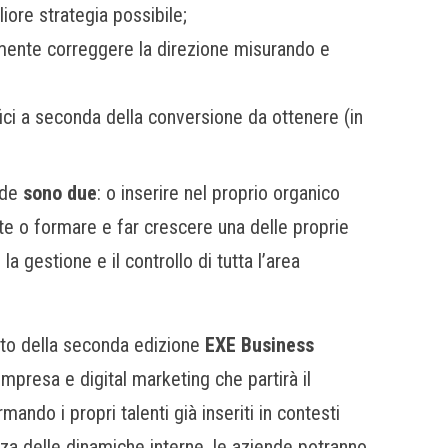
liore strategia possibile;
lmente correggere la direzione misurando e
fici a seconda della conversione da ottenere (in
nde
sono due
: o inserire nel proprio organico
e o formare e far crescere una delle proprie
la gestione e il controllo di tutta l’area
to della seconda edizione
EXE Business
impresa e digital marketing che partirà il
rmando i propri talenti già inseriti in contesti
nza delle dinamiche interne, le aziende potranno