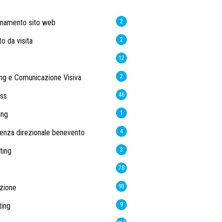
rnamento sito web
2
to da visita
2
12
ng e Comunicazione Visiva
2
ss
46
ing
1
enza direzionale benevento
4
ting
3
78
zione
93
ing
9