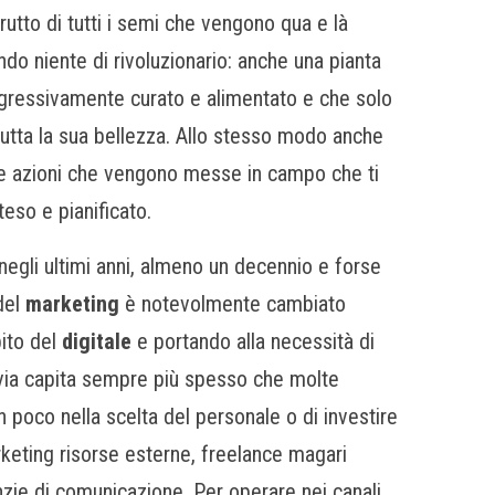
frutto di tutti i semi che vengono qua e là
ndo niente di rivoluzionario: anche una pianta
ressivamente curato e alimentato e che solo
utta la sua bellezza. Allo stesso modo anche
lle azioni che vengono messe in campo che ti
teso e pianificato.
negli ultimi anni, almeno un decennio e forse
 del
marketing
è notevolmente cambiato
ito del
digitale
e portando alla necessità di
avia capita sempre più spesso che molte
 poco nella scelta del personale o di investire
arketing risorse esterne, freelance magari
enzie di comunicazione. Per operare nei canali