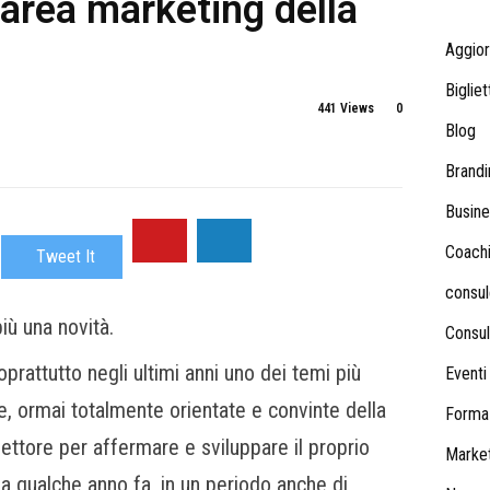
’area marketing della
Aggio
Bigliet
441 Views
0
Blog
Brandi
Busine
Coach
Tweet It
consul
iù una novità.
Consul
rattutto negli ultimi anni uno dei temi più
Eventi
de, ormai totalmente orientate e convinte della
Forma
settore per affermare e sviluppare il proprio
Market
 a qualche anno fa, in un periodo anche di