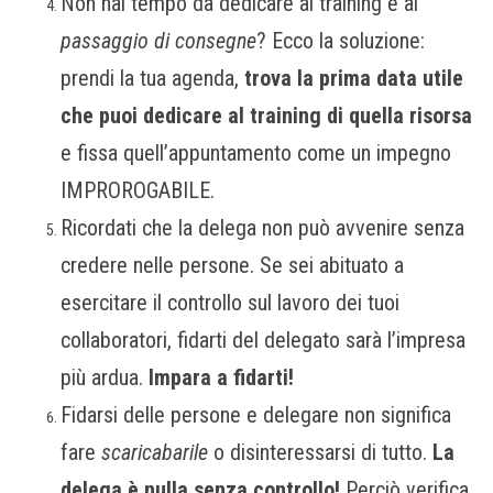
Non hai tempo da dedicare al training e al
passaggio di consegne
? Ecco la soluzione:
prendi la tua agenda,
trova la prima data utile
che puoi dedicare al training di quella risorsa
e fissa quell’appuntamento come un impegno
IMPROROGABILE.
Ricordati che la delega non può avvenire senza
credere nelle persone. Se sei abituato a
esercitare il controllo sul lavoro dei tuoi
collaboratori, fidarti del delegato sarà l’impresa
più ardua.
Impara a fidarti!
Fidarsi delle persone e delegare non significa
fare
scaricabarile
o disinteressarsi di tutto.
La
delega è nulla senza controllo!
Perciò verifica