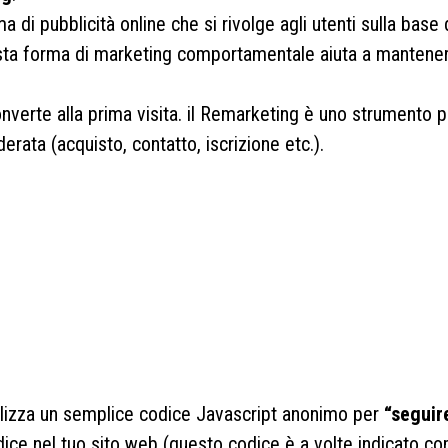
a di pubblicità online che si rivolge agli utenti sulla base 
esta forma di marketing comportamentale aiuta a mantenere
converte alla prima visita. il Remarketing è uno strumento 
erata (acquisto, contatto, iscrizione etc.).
tilizza un semplice codice Javascript anonimo per
“seguir
dice nel tuo sito web (questo codice è a volte indicato 