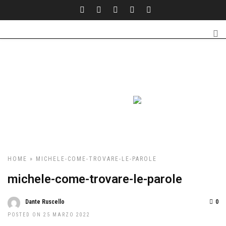
HOME
» MICHELE-COME-TROVARE-LE-PAROLE
michele-come-trovare-le-parole
Dante Ruscello
0
POSTED ON 25 MARZO 2022