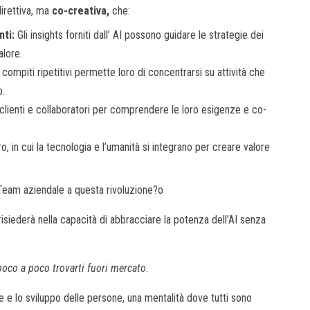
direttiva, ma
co-creativa,
che:
nti:
Gli insights forniti dall’ AI possono guidare le strategie dei
alore.
 compiti ripetitivi permette loro di concentrarsi su attività che
o.
clienti e collaboratori per comprendere le loro esigenze e co-
, in cui la tecnologia e l’umanità si integrano per creare valore
 Team aziendale a questa rivoluzione?o
risiederà nella capacità di abbracciare la potenza dell’AI senza
 poco a poco trovarti fuori mercato
.
 e lo sviluppo delle persone, una mentalità dove tutti sono