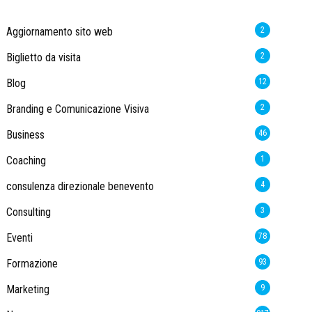
Aggiornamento sito web
2
Biglietto da visita
2
Blog
12
Branding e Comunicazione Visiva
2
Business
46
Coaching
1
consulenza direzionale benevento
4
Consulting
3
Eventi
78
Formazione
93
Marketing
9