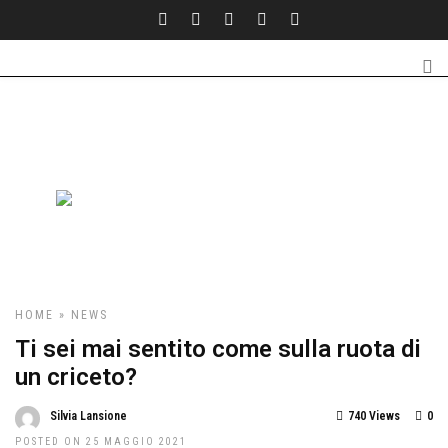
HOME
»
NEWS
Ti sei mai sentito come sulla ruota di
un criceto?
Silvia Lansione
740 Views
0
POSTED ON 25 MAGGIO 2021