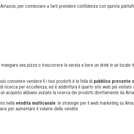
d Amazon, per cominciare a farti prendere confidenza con questa piattaf
angiare una pizza o trascorrere la serata a bere un drink in un locale ti 
ò convenire vendere lì i tuoi prodotti è la folla di
pubblico presente 
di ricerca per eccellenza, ed è addirittura il quarto sito web più visitat
 un acquisto abbiano iniziato la ricerca dei prodotti direttamente da Am
ento nella
vendita multicanale
: le strategie per il web marketing su Am
ace per aumentare il volume delle vendite.