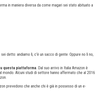
orma in maniera diversa da come magari sei stato abituato a
sei detto: andiamo lì, c’è un sacco di gente. Oppure no lì no,
su questa piattaforma
. Dal suo arrivo in Italia Amazon è
o al mondo. Alcuni studi di settore hanno affermato che al 2016
azon.
azon prevedono che anche chi è già in possesso di un e-