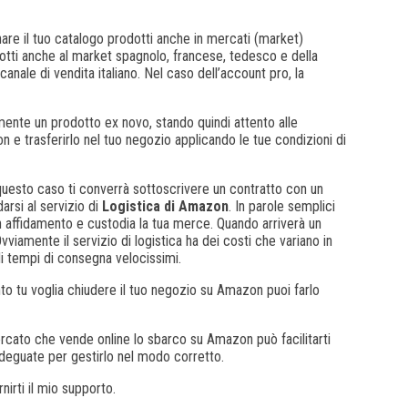
nare il tuo catalogo prodotti anche in mercati (market)
rodotti anche al market spagnolo, francese, tedesco e della
canale di vendita italiano. Nel caso dell’account pro, la
mente un prodotto ex novo, stando quindi attento alle
 e trasferirlo nel tuo negozio applicando le tue condizioni di
questo caso ti converrà sottoscrivere un contratto con un
darsi al servizio di
Logistica di Amazon
. In parole semplici
affidamento e custodia la tua merce. Quando arriverà un
viamente il servizio di logistica ha dei costi che variano in
 di tempi di consegna velocissimi.
to tu voglia chiudere il tuo negozio su Amazon puoi farlo
ercato che vende online lo sbarco su Amazon può facilitarti
adeguate per gestirlo nel modo corretto.
rnirti il mio supporto.