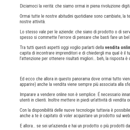
Diciamoci la verità: che siamo ormai in piena rivoluzione digit
Ormai tutte le nostre abitudini quotidiane sono cambiate, la 
nostre attività.
Lo stesso vale per le aziende: che siano di prodotto o di servi
spesso si commette l’errore di pensare che basti fare un bel s
Tra tutti questi aspetti oggi voglio parlarti della
vendita onli
capita di incontrare imprenditori e di chiedergli ma qual è il
l’attenzione per ottenere risultati migliori… beh, la risposta 
Ed ecco che allora in questo panorama dove ormai tutto viene
apparire) anche la vendita viene sempre più associata alla sf
Imparare a vendere online non è semplice. É necessario inna
utenti in clienti. Inoltre mettere in piedi un’attività di vend
Con la disponibilità delle nuove tecnologie tuttavia è possib
anche a te è capitato di voler acquistare un prodotto sul web
E allora… se sei un’azienda e hai un prodotto o più prodotti d