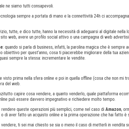
ale ne siamo tutti consapevoli.
tecnologia sempre a portata di mano e la connettività 24h ci accompagnan
zio, tutte, e dico tutte, hanno la necessità di adeguarsi al digitale nella
ito web, avere un profilo social attivo o una campagna di web advertising
ne
: quando si parla di business, infatti, la parolina magica che è sempre
 tuo obiettivo per quest’anno, cosa ti piacerebbe migliorare della tua az
è quasi sempre la stessa: incrementare le vendite.
 visto prima nella sfera online e poi in quella offline (cosa che non m
era del web.
nzitutto capire cosa vendere, a quanto venderlo, quale piattaforma ecom
ita online può essere davvero impegnativo e richiedere molto tempo.
ile rendere queste operazioni più semplici, come nel caso di
Amazon
, or
 o di aver fatto un acquisto online e la prima operazione che hai fatto è
a vendere, ti sei mai chiesto se sia o meno il caso di metterli in vendita