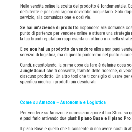
Nella vendita online la scelta del prodotto è fondamentale. 
dell’utente e per quali ragioni dovrebbe acquistarlo. Solo dopo
servizio, alla comunicazione e così via.
Se hai un’azienda di prodotto
rispondere alla domanda cosa 
punto di partenza per vendere online e attuare una strategia
la tua brand reputation rappresenta un ottimo mix nella strateg
E
se non hai un prodotto da vendere
allora non puoi vende
servizio di logistica, ma di questo parleremo nel punto succe
Quindi, ricapitolando, la prima cosa da fare è definire cosa s
JungleScout
che ti consente, tramite delle ricerche, di vede
ciascuno prodotto. Un altro tool che ti consiglio di usare p
specifica nicchia, i prodotti più desiderati.
Come su Amazon – Autonomia e Logistica
Per vendere su Amazon è necessario aprire il tuo Store su ques
e puoi farlo attivando due piani: il
piano Base e il piano Pro
Il piano Base è quello che ti consente di non avere costi di 