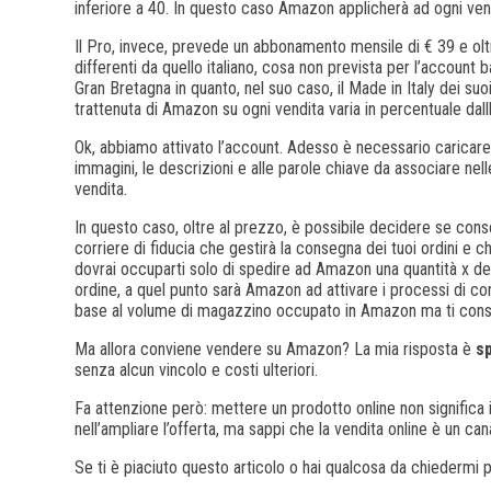
inferiore a 40. In questo caso Amazon applicherà ad ogni vend
Il Pro, invece, prevede un abbonamento mensile di € 39 e oltre
differenti da quello italiano, cosa non prevista per l’account 
Gran Bretagna in quanto, nel suo caso, il Made in Italy dei suoi
trattenuta di Amazon su ogni vendita varia in percentuale dall
Ok, abbiamo attivato l’account. Adesso è necessario caricare
immagini, le descrizioni e alle parole chiave da associare ne
vendita.
In questo caso, oltre al prezzo, è possibile decidere se con
corriere di fiducia che gestirà la consegna dei tuoi ordini e ch
dovrai occuparti solo di spedire ad Amazon una quantità x dei
ordine, a quel punto sarà Amazon ad attivare i processi di cons
base al volume di magazzino occupato in Amazon ma ti consen
Ma allora conviene vendere su Amazon? La mia risposta è
s
senza alcun vincolo e costi ulteriori.
Fa attenzione però: mettere un prodotto online non significa 
nell’ampliare l’offerta, ma sappi che la vendita online è un
Se ti è piaciuto questo articolo o hai qualcosa da chiedermi p