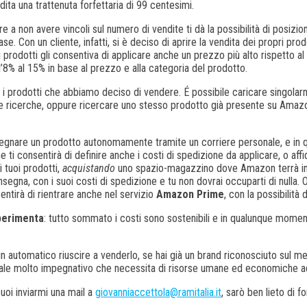
ita una trattenuta forfettaria di 99 centesimi.
 a non avere vincoli sul numero di vendite ti dà la possibilità di posizio
base. Con un cliente, infatti, si è deciso di aprire la vendita dei propri p
 prodotti gli consentiva di applicare anche un prezzo più alto rispetto al 
l’8% al 15% in base al prezzo e alla categoria del prodotto.
 i prodotti che abbiamo deciso di vendere. É possibile caricare singolar
lle ricerche, oppure ricercare uno stesso prodotto già presente su Amazon
segnare un prodotto autonomamente tramite un corriere personale, e in 
e ti consentirà di definire anche i costi di spedizione da applicare, o affi
 tuoi prodotti,
acquistando
uno spazio-magazzino dove Amazon terrà in 
egna, con i suoi costi di spedizione e tu non dovrai occuparti di nulla. Ov
tirà di rientrare anche nel servizio
Amazon Prime
, con la possibilità
perimenta
: tutto sommato i costi sono sostenibili e in qualunque momen
in automatico riuscire a venderlo, se hai già un brand riconosciuto sul m
 canale molto impegnativo che necessita di risorse umane ed economiche 
uoi inviarmi una mail a
giovanniaccettola@ramitalia.it
, sarò ben lieto di fo