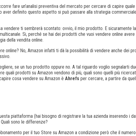
Occorre fare un’analisi preventiva del mercato per cercare di capire qua
 aver definito questo aspetto si può passare alla strategia commerciale di
vendere ti sembrerà scontato: ovvio, il mio prodotto. E sicuramente la r
 multicanale. Si, perché se hai dei prodotti che vuoi vendere online av
ia della vendita online.
re online? No, Amazon infatti ti dà la possibilità di vendere anche dei pr
ssivo.
cegliere, se un tuo prodotto oppure no. A tal riguardo voglio segnalarti d
re quali prodotti su Amazon vendono di più, quali sono quelli più ricerca
er capire cosa vendere su Amazon è
Ahrefs
per cercare, a partire da quell
ta piattaforma (hai bisogno di registrare la tua azienda inserendo i dati
. Quali sono le differenze?
abbonamento per il tuo Store su Amazon a condizione però che il numero d