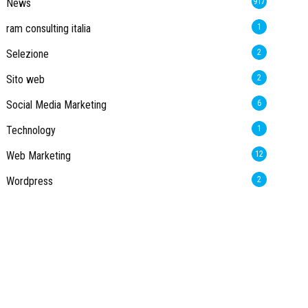
News
917
ram consulting italia
1
Selezione
2
Sito web
2
Social Media Marketing
6
Technology
1
Web Marketing
12
Wordpress
2