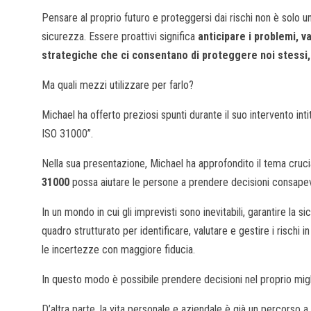
Pensare al proprio futuro e proteggersi dai rischi non è solo una
sicurezza. Essere proattivi significa
anticipare i problemi, v
strategiche che ci consentano di proteggere noi stessi, i
Ma quali mezzi utilizzare per farlo?
Michael ha offerto preziosi spunti durante il suo intervento intito
ISO 31000”.
Nella sua presentazione, Michael ha approfondito il tema cruc
31000
possa aiutare le persone a prendere decisioni consapevoli
In un mondo in cui gli imprevisti sono inevitabili, garantire 
quadro strutturato per identificare, valutare e gestire i rischi 
le incertezze con maggiore fiducia.
In questo modo è possibile prendere decisioni nel proprio migli
D’altra parte, la vita personale e aziendale è già un percorso 