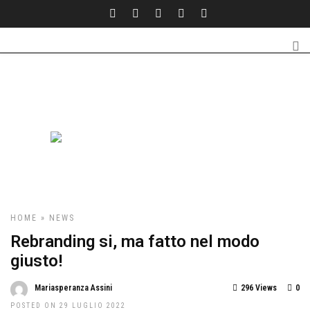
HOME
»
NEWS
Rebranding si, ma fatto nel modo
giusto!
Mariasperanza Assini
296 Views
0
POSTED ON 29 LUGLIO 2022