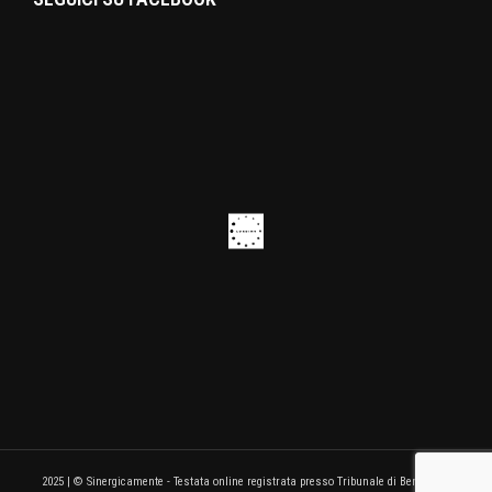
2025 | © Sinergicamente - Testata online registrata presso Tribunale di Benevento