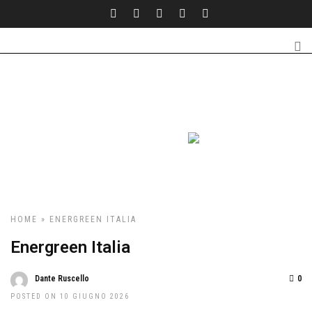
HOME
» ENERGREEN ITALIA
Energreen Italia
Dante Ruscello
0
POSTED ON 10 GIUGNO 2026