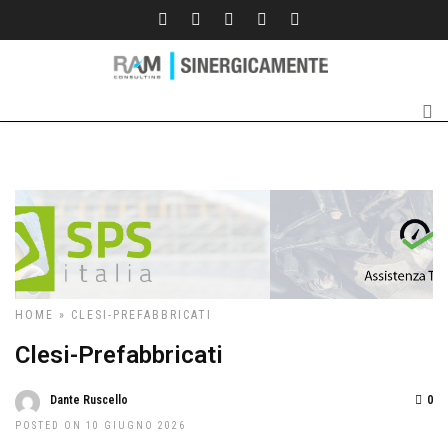
HOME
» CLESI-PREFABBRICATI
Clesi-Prefabbricati
Dante Ruscello
0
POSTED ON 10 GIUGNO 2026