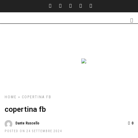
HOME
» COPERTINA FB
copertina fb
Dante Ruscello
0
POSTED ON 24 SETTEMBRE 2024