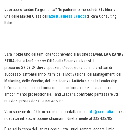
Vuoi approfondire l’argomento? Ne parleremo mercoledì
7 febbraio
in
una delle Master Class dell’
Exe Business School
di Ram Consulting
Italia.
Sarà inoltre uno dei temi che toccheremo al Business Event,
LA GRANDE
SFIDA
che si terrà presso Città della Scienza a Napoli il
prossimo
27.03.24
dove
speakers d’eccezione ed imprenditori di
successo, affronteranno i temi della Motivazione, del Management, del
Marketing, delle Vendite, dell’Intelligenza Artificiale e della Leadership.
Un’occasione unica di formazione ed informazione, di scambio e di
arricchimento professionale. Tanti Leader a confronto per tessere utili
relazioni professionali e networking.
Vuoi saperne di più? Non hai che da contattarci su
info@ramitalia.it
o sui
nostri canali social oppure chiamarmi direttamente al 335 435785.
E se sei in cerca dell’ispirazione giusta… puoi sempre leggere il mio