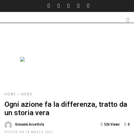
HOME
»
NEWS
Ogni azione fa la differenza, tratto da
un storia vera
Giovanni Accettola
526 Views
0
POSTED ON 18 MARZO 2021