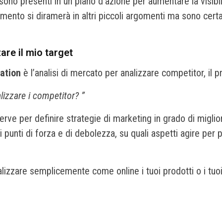
e sono presenti in un piano d’azione per aumentare la visibi
mento si diramerà in altri piccoli argomenti ma sono certa 
are il mio target
zation
è l’analisi di mercato per analizzare competitor, il p
izzare i competitor? ”
ve per definire strategie di marketing in grado di migliorar
punti di forza e di debolezza, su quali aspetti agire per pr
izzare semplicemente come online i tuoi prodotti o i tuoi