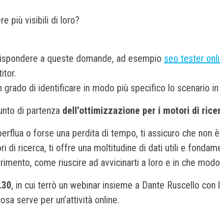
 più visibili di loro?
e a rispondere a queste domande, ad esempio
seo tester onl
itor.
rado di identificare in modo più specifico lo scenario in c
punto di partenza
dell’ottimizzazione per i motori di rice
flua o forse una perdita di tempo, ti assicuro che non è cos
di ricerca, ti offre una moltitudine di dati utili e fondame
ferimento, come riuscire ad avvicinarti a loro e in che mod
.30
, in cui terrò un webinar insieme a Dante Ruscello con 
osa serve per un’attività online.