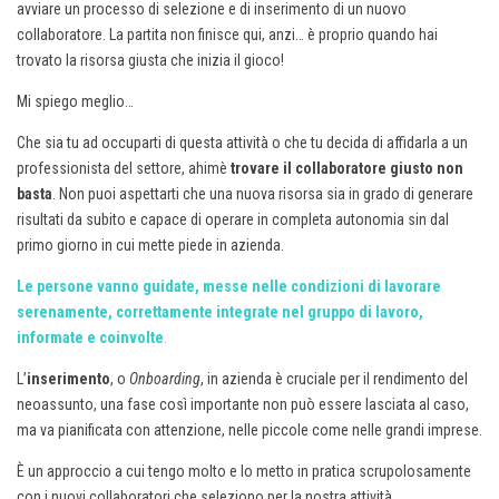
avviare un processo di selezione e di inserimento di un nuovo
collaboratore. La partita non finisce qui, anzi… è proprio quando hai
trovato la risorsa giusta che inizia il gioco!
Mi spiego meglio…
Che sia tu ad occuparti di questa attività o che tu decida di affidarla a un
professionista del settore, ahimè
trovare il collaboratore giusto non
basta
. Non puoi aspettarti che una nuova risorsa sia in grado di generare
risultati da subito e capace di operare in completa autonomia sin dal
primo giorno in cui mette piede in azienda.
Le persone vanno guidate, messe nelle condizioni di lavorare
serenamente, correttamente integrate nel gruppo di lavoro,
informate e coinvolte
.
L’
inserimento
, o
Onboarding
, in azienda è cruciale per il rendimento del
neoassunto, una fase così importante non può essere lasciata al caso,
ma va pianificata con attenzione, nelle piccole come nelle grandi imprese.
È un approccio a cui tengo molto e lo metto in pratica scrupolosamente
con i nuovi collaboratori che seleziono per la nostra attività.