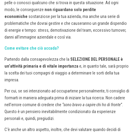
pelle o conosci qualcuno che si trova in questa situazione. Ad ogni
modo, le conseguenze
non riguardano solo perdite
economiche
sostanziose per la tua azienda, ma anche una serie di
problematiche che dovrai gestire e che causeranno un grande dispendio
di energie e tempo: stress, demotivazione del team, eccessivo turnover,
danni all’immagine aziendale e così via.
Come evitare che ciò accada?
Partendo dalla consapevolezza che la
SELEZIONE DEL PERSONALE è
un’attività primaria e di vitale importanza
e, in quanto tale, sarà proprio
la scelta dei tuoi compagni di viaggio a determinare le sorti della tua
impresa.
Per cui, se sei intenzionato ad occupartene personalmente, ti consiglio di
formarti in maniera adeguata prima di iniziare la tua ricerca. Non cadere
nell’errore comune di credere che
“sono bravo a capire chi ho di fronte”
.
Questo è un pensiero inevitabilmente condizionato da esperienze
personali e, quindi, pregiudizi.
C’è anche un altro aspetto, inoltre, che devi valutare quando decidi di