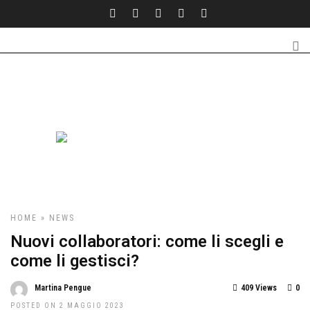
HOME
»
NEWS
Nuovi collaboratori: come li scegli e
come li gestisci?
Martina Pengue
409 Views
0
POSTED ON 2 MAGGIO 2023