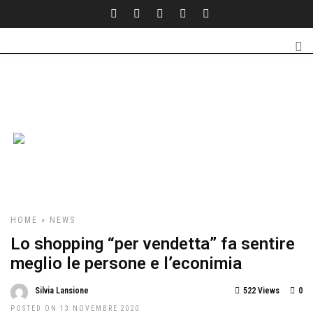
HOME
»
NEWS
Lo shopping “per vendetta” fa sentire
meglio le persone e l’econimia
Silvia Lansione
522 Views
0
POSTED ON 13 NOVEMBRE 2020