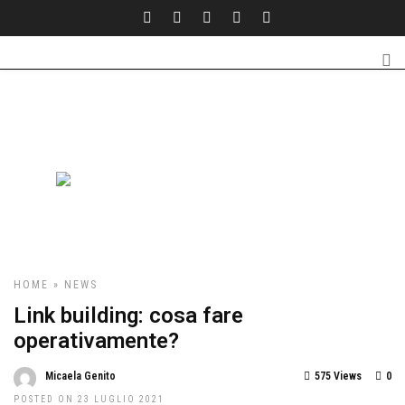
HOME
»
NEWS
Link building: cosa fare
operativamente?
Micaela Genito
575 Views
0
POSTED ON 23 LUGLIO 2021