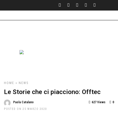
HOME
»
NEWS
Le Storie che ci piacciono: Offtec
Paola Catalano
627 Views
0
POSTED ON 25 MARZO 2020