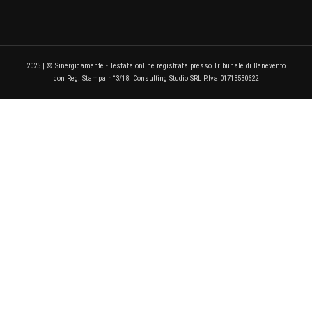
2025 | © Sinergicamente - Testata online registrata presso Tribunale di Benevento
con Reg. Stampa n°3/18: Consulting Studio SRL P.Iva 01713530622