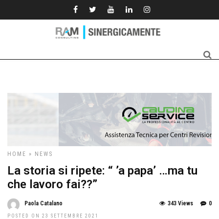
HOME
»
NEWS
La storia si ripete: “ ’a papa’ …ma tu
che lavoro fai??”
Paola Catalano
343 Views
0
POSTED ON 23 SETTEMBRE 2021