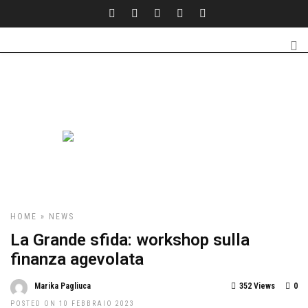
HOME
»
NEWS
La Grande sfida: workshop sulla
finanza agevolata
Marika Pagliuca
352 Views
0
POSTED ON 10 FEBBRAIO 2023