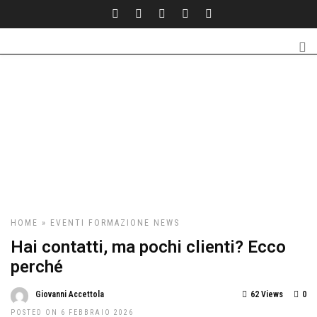
HOME
»
EVENTI
FORMAZIONE
NEWS
Hai contatti, ma pochi clienti? Ecco
perché
Giovanni Accettola
62 Views
0
POSTED ON 6 FEBBRAIO 2026