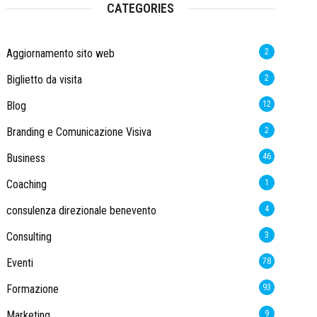
CATEGORIES
Aggiornamento sito web
2
Biglietto da visita
2
Blog
12
Branding e Comunicazione Visiva
2
Business
46
Coaching
1
consulenza direzionale benevento
4
Consulting
3
Eventi
78
Formazione
93
Marketing
9