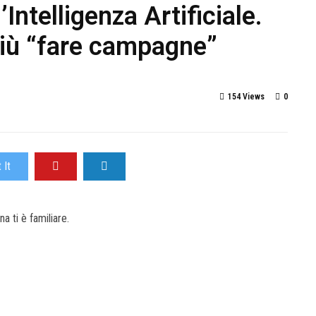
Intelligenza Artificiale.
più “fare campagne”
154 Views
0
 It
 ti è familiare.