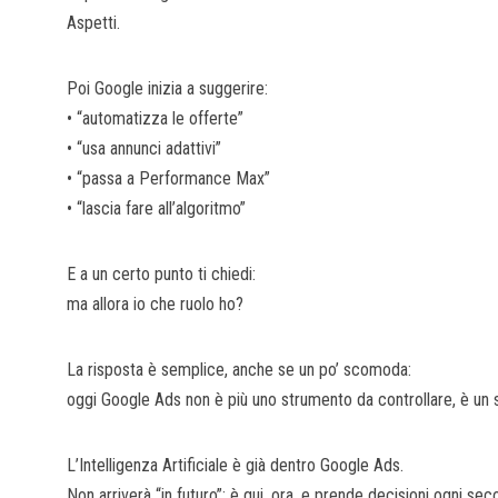
Aspetti.
Poi Google inizia a suggerire:
• “automatizza le offerte”
• “usa annunci adattivi”
• “passa a Performance Max”
• “lascia fare all’algoritmo”
E a un certo punto ti chiedi:
ma allora io che ruolo ho?
La risposta è semplice, anche se un po’ scomoda:
oggi Google Ads non è più uno strumento da controllare, è un 
L’Intelligenza Artificiale è già dentro Google Ads.
Non arriverà “in futuro”: è qui, ora, e prende decisioni ogni se