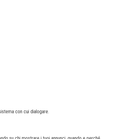
sistema con cui dialogare.
condo su chi mostrare i tuoi annunci, quando e perché.