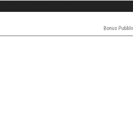
 Perché oggi non basta più “fare campagne”
Bonus Pubbli