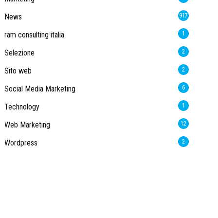
News
917
ram consulting italia
1
Selezione
2
Sito web
2
Social Media Marketing
6
Technology
1
Web Marketing
12
Wordpress
2