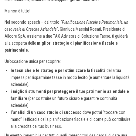
Ma non è tutto!
Nel secondo speech – dal titolo “
Pianificazione Fiscale e Patrimoniale: un
caso reale di Crescita Aziendale
“, Gianluca Massini Rosati, Presidente di
Allcore SpA, assieme a due TAX Advisors di Soluzione Tasse, ti guiderà
alla scoperta delle
migliori strategie di pianificazione fiscale e
patrimoniale
.
Un’occasione unica per scoprire:
le tecniche e le strategie per ottimizzare la fiscalità
della tua
impresa per risparmiare tasse in modo lecito (e aumentare la liquidità
aziendale);
i migliori strumenti per proteggere il tuo patrimonio aziendale e
familiare
(per costruire un futuro sicuro e garantire continuità
aziendale).
l’analisi di un caso studio di successo
dove potrai “toccare con
mano” l’efficacia della pianificazione fiscale e di come può contribuire
alla crescita del tuo business.
Un evento imperdibile per tutti quegli imprenditori desiderosi di dare una