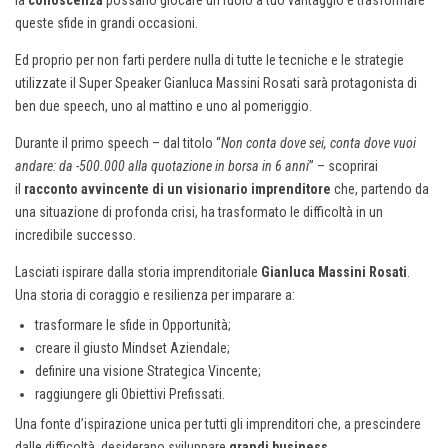
la
conoscenza
possano giocare un ruolo a tuo vantaggio e trasformare
queste sfide in grandi occasioni.
Ed proprio per non farti perdere nulla di tutte le tecniche e le strategie
utilizzate il Super Speaker Gianluca Massini Rosati sarà protagonista di
ben due speech, uno al mattino e uno al pomeriggio.
Durante il primo speech – dal titolo “
Non conta dove sei, conta dove vuoi
andare: da -500.000 alla quotazione in borsa in 6 anni
” – scoprirai
il
racconto avvincente di un visionario imprenditore
che, partendo da
una situazione di profonda crisi, ha trasformato le difficoltà in un
incredibile successo.
Lasciati ispirare dalla storia imprenditoriale
Gianluca Massini Rosati
.
Una storia di coraggio e resilienza per imparare a:
trasformare le sfide in Opportunità;
creare il giusto Mindset Aziendale;
definire una visione Strategica Vincente;
raggiungere gli Obiettivi Prefissati.
Una fonte d’ispirazione unica per tutti gli imprenditori che, a prescindere
dalle difficoltà, desiderano sviluppare
grandi business
.