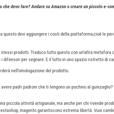
 io che devo fare? Andare su Amazon o creare un piccolo e-c
 e a questo devi aggiungere i costi della piattaforma,cioè le pe
i stessi prodotti. Traduco tutto questo con un’altra metafora c
i difensori per segnare. E il tutto in uno spazio ristretto di c
sperderà nell’omologazione del prodotto.
a avere padri padroni che ti tengono un pochino al guinzaglio
una piccola attività artigianale, ma anche per chi rivende prodo
stashop, magento garantiscono estrema libertà. Vuoi cambia