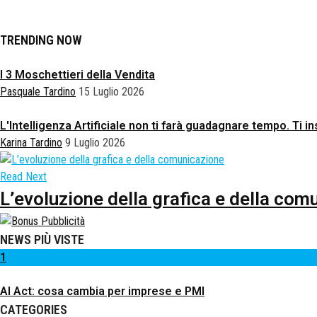
TRENDING NOW
I 3 Moschettieri della Vendita
Pasquale Tardino
15 Luglio 2026
L'Intelligenza Artificiale non ti farà guadagnare tempo. Ti
Karina Tardino
9 Luglio 2026
Read Next
L’evoluzione della grafica e della com
NEWS PIÙ VISTE
1
AI Act: cosa cambia per imprese e PMI
CATEGORIES