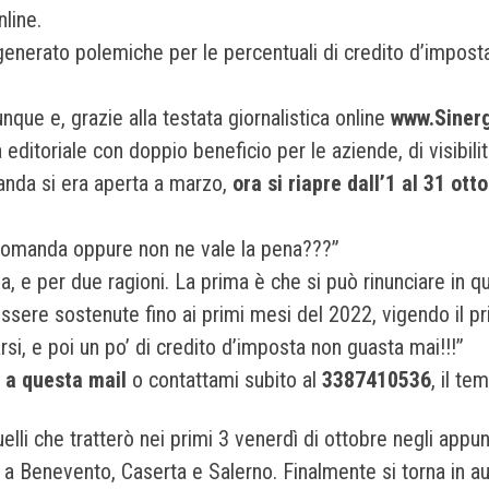
nline.
generato polemiche per le percentuali di credito d’imposta,
nque e, grazie alla testata giornalistica online
www.Siner
 editoriale con doppio beneficio per le aziende, di visibilit
anda si era aperta a marzo,
ora si riapre dall’1 al 31 ott
a domanda oppure non ne vale la pena???”
e per due ragioni. La prima è che si può rinunciare in q
sere sostenute fino ai primi mesi del 2022, vigendo il pri
si, e poi un po’ di credito d’imposta non guasta mai!!!”
i a questa mail
o contattami subito al
3387410536
, il te
elli che tratterò nei primi 3 venerdì di ottobre negli app
re a Benevento, Caserta e Salerno. Finalmente si torna in a