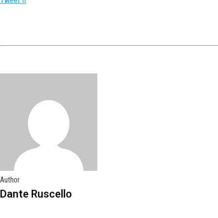
Tweet It
Author
Dante Ruscello