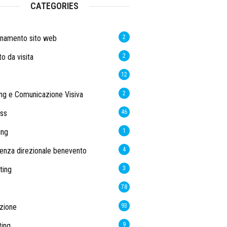
CATEGORIES
rnamento sito web
2
to da visita
2
12
ng e Comunicazione Visiva
2
ss
46
ing
1
enza direzionale benevento
4
ting
3
78
zione
93
ing
9