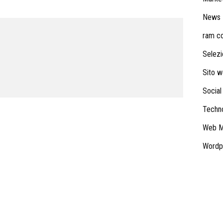
News
ram con
Selezi
Sito 
Social
Techn
Web M
Wordp