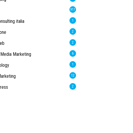
917
sulting italia
1
one
2
web
2
 Media Marketing
6
ology
1
arketing
12
ress
2