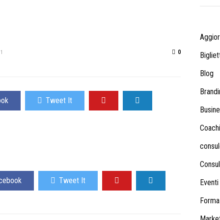
Aggio
0
21
Bigliet
Blog
Brandi
ook
Tweet It
Busine
Coach
consul
Consul
acebook
Tweet It
Eventi
Forma
Market