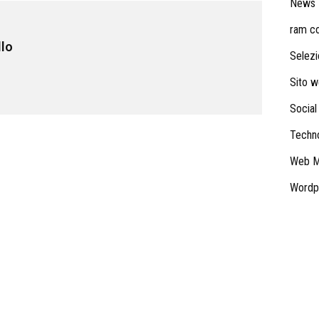
News
ram con
llo
Selezi
Sito 
Social
Techn
Web M
Wordp