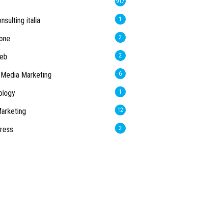
917
sulting italia
1
one
2
web
2
 Media Marketing
6
ology
1
arketing
12
ress
2