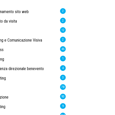
rnamento sito web
2
to da visita
2
12
ng e Comunicazione Visiva
2
ss
46
ing
1
enza direzionale benevento
4
ting
3
78
zione
93
ing
9