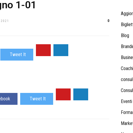
egno 1-01
Aggio
0
 2021
Bigliet
Blog
Brandi
Tweet It
Busine
Coach
consul
Consul
ebook
Tweet It
Eventi
Forma
Market