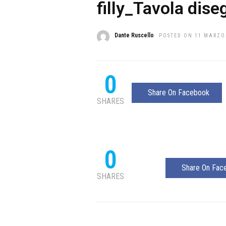
filly_Tavola dis
Dante Ruscello
POSTED ON 11 MARZO
0
Share On Facebook
SHARES
0
Share On Fac
SHARES