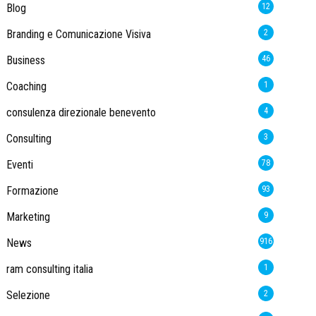
Blog
12
Branding e Comunicazione Visiva
2
Business
46
Coaching
1
consulenza direzionale benevento
4
Consulting
3
Eventi
78
Formazione
93
Marketing
9
News
916
ram consulting italia
1
Selezione
2