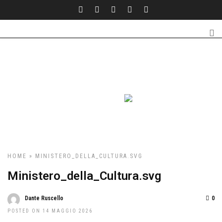
HOME
» MINISTERO_DELLA_CULTURA.SVG
Ministero_della_Cultura.svg
Dante Ruscello
0
POSTED ON 14 MAGGIO 2026